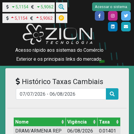
5,1154
5,9062
Acessar o sistema.
5,1154
5,9062
Acesso rápido aos sistemas do Comércio
Exterior e os principais links do mercado.
Histórico Taxas Cambiais
Nome
Vigência
Taxa
DRAM/ARMENIA REP
06/08/2026
0.01401